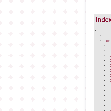
Inde
Guide 
The
Bea
F