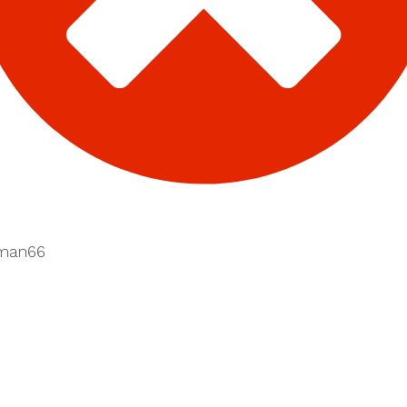
yman66