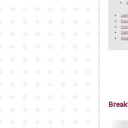
Leg
Foo
Con
Sig
Sing
Break