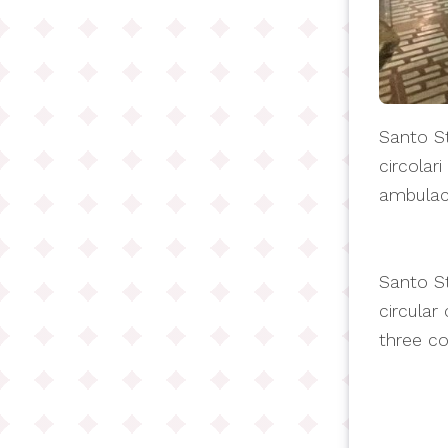
Santo St
circolar
ambulacr
Santo St
circular
three co