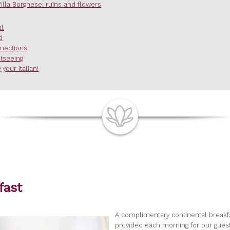
Villa Borghese: ruins and flowers
al
d
nections
htseeing
 your Italian!
fast
A complimentary continental breakfa
provided each morning for our guest