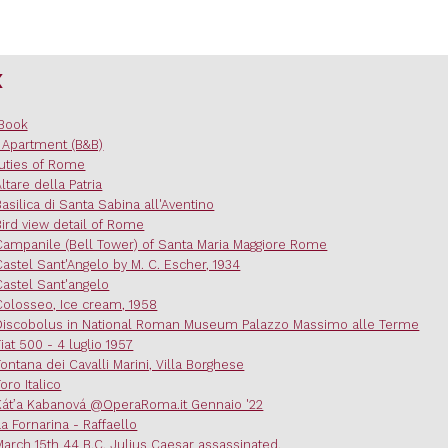
x
Book
 Apartment (B&B)
uties of Rome
Altare della Patria
Basilica di Santa Sabina all'Aventino
Bird view detail of Rome
Campanile (Bell Tower) of Santa Maria Maggiore Rome
Castel Sant'Angelo by M. C. Escher, 1934
Castel Sant'angelo
Colosseo, Ice cream, 1958
Discobolus in National Roman Museum Palazzo Massimo alle Terme
Fiat 500 - 4 luglio 1957
Fontana dei Cavalli Marini, Villa Borghese
oro Italico
Kát’a Kabanová @OperaRoma.it Gennaio '22
La Fornarina - Raffaello
March 15th 44 B.C. Julius Caesar assassinated.