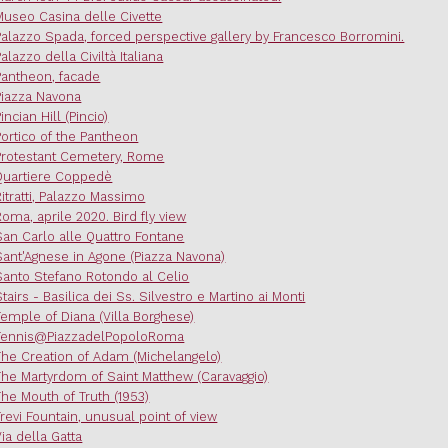
Museo Casina delle Civette
Palazzo Spada, forced perspective gallery by Francesco Borromini.
Palazzo della Civiltà Italiana
Pantheon, facade
Piazza Navona
incian Hill (Pincio)
Portico of the Pantheon
Protestant Cemetery, Rome
Quartiere Coppedè
Ritratti, Palazzo Massimo
Roma, aprile 2020. Bird fly view
San Carlo alle Quattro Fontane
Sant'Agnese in Agone (Piazza Navona)
Santo Stefano Rotondo al Celio
Stairs - Basilica dei Ss. Silvestro e Martino ai Monti
Temple of Diana (Villa Borghese)
Tennis@PiazzadelPopoloRoma
The Creation of Adam (Michelangelo)
The Martyrdom of Saint Matthew (Caravaggio)
The Mouth of Truth (1953)
Trevi Fountain, unusual point of view
Via della Gatta