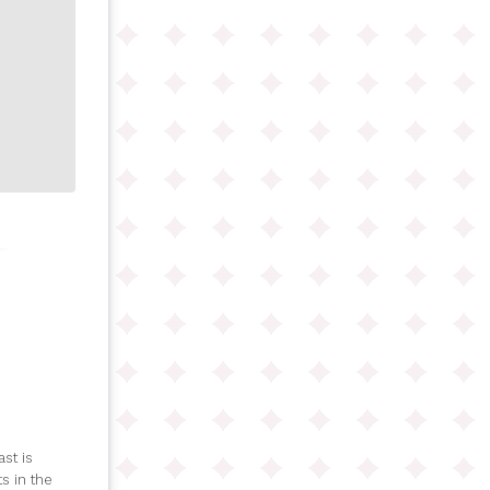
st is
s in the