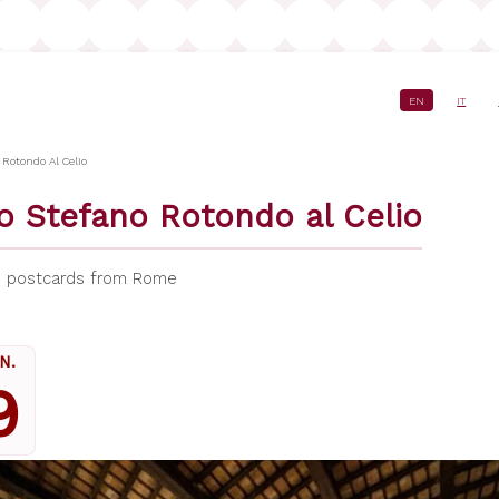
EN
IT
crumb
 Rotondo Al Celio
o Stefano Rotondo al Celio
,
postcards from Rome
N.
9