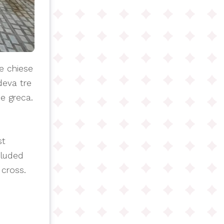
e chiese
deva tre
ce greca.
st
cluded
 cross.